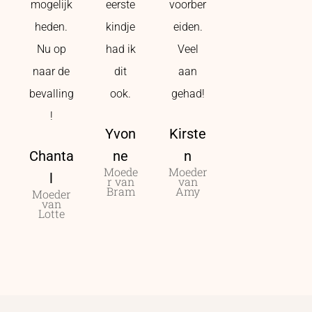
mogelijk
eerste
voorber
heden.
kindje
eiden.
Nu op
had ik
Veel
naar de
dit
aan
bevalling
ook.
gehad!
!
Yvon
Kirste
Chanta
ne
n
Moede
Moeder
l
r van
van
Bram
Amy
Moeder
van
Lotte