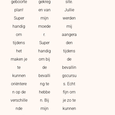
geboorte
gekreg
site.
plan!
en van
Jullie
Super
mijn
werden
handig
moede
mij
om
r.
aangera
tijdens
Super
den
het
handig
tijdens
maken je
om bij
de
te
de
bevallin
kunnen
bevalli
gscursu
oriëntere
ng te
s. Echt
n op de
hebbe
fijn om
verschille
n. Bij
je zo te
nde
mijn
kunnen