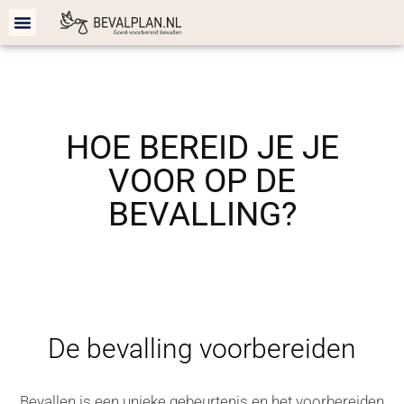
Bevalplan cadeau
Bevalplan maken
BEVALLING VOORBEREIDEN
HOE BEREID JE JE
VOOR OP DE
BEVALLING?
De bevalling voorbereiden
Bevallen is een unieke gebeurtenis en het voorbereiden