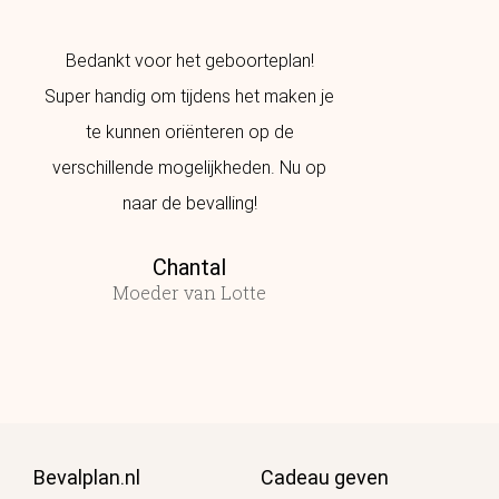
Bedankt voor het geboorteplan!
Cadeau gekreg
Super handig om tijdens het maken je
Super handig o
te kunnen oriënteren op de
hebben. Bij mij
verschillende mogelijkheden. Nu op
naar de bevalling!
Moede
Chantal
Moeder van Lotte
Bevalplan.nl
Cadeau geven