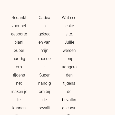
Bedankt
Cadea
Wat een
voor het
u
leuke
geboorte
gekreg
site.
plan!
en van
Jullie
Super
mijn
werden
handig
moede
mij
om
r.
aangera
tijdens
Super
den
het
handig
tijdens
maken je
om bij
de
te
de
bevallin
kunnen
bevalli
gscursu