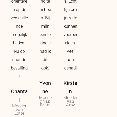
oriëntere
ng te
s. Echt
n op de
hebbe
fijn om
verschille
n. Bij
je zo te
nde
mijn
kunnen
mogelijk
eerste
voorber
heden.
kindje
eiden.
Nu op
had ik
Veel
naar de
dit
aan
bevalling
ook.
gehad!
!
Yvon
Kirste
Chanta
ne
n
Moede
Moeder
l
r van
van
Bram
Amy
Moeder
van
Lotte