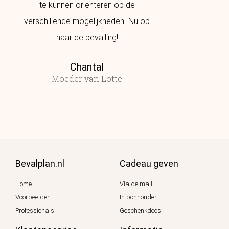
te kunnen oriënteren op de
hebben. Bij mij
verschillende mogelijkheden. Nu op
naar de bevalling!
Moede
Chantal
Moeder van Lotte
Bevalplan.nl
Cadeau geven
Home
Via de mail
Voorbeelden
In bonhouder
Professionals
Geschenkdoos