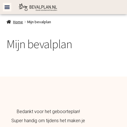
Bevalplan cadeau
Bevalplan maken
Home
Mijn bevalplan
Mijn bevalplan
Bedankt voor het geboorteplan!
Cadeau gekreg
Super handig om tijdens het maken je
Super handig o